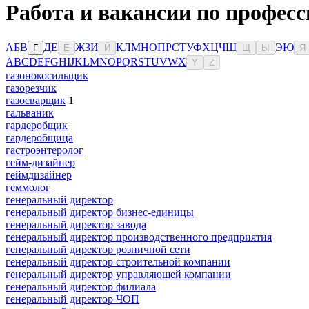
Работа и вакансии по професс
А
Б
В
Д
Е
Ж
З
И
К
Л
М
Н
О
П
Р
С
Т
У
Ф
Х
Ц
Ч
Ш
Э
Ю
Г
Ё
Й
Щ
Ы
Я
A
B
C
D
E
F
G
H
I
J
K
L
M
N
O
P
Q
R
S
T
U
V
W
X
Y
Z
газонокосильщик
газорезчик
газосварщик
1
гальваник
гардеробщик
гардеробщица
гастроэнтеролог
гейм-дизайнер
геймдизайнер
геммолог
генеральный директор
генеральный директор бизнес-единицы
генеральный директор завода
генеральный директор производственного предприятия
генеральный директор розничной сети
генеральный директор строительной компании
генеральный директор управляющей компании
генеральный директор филиала
генеральный директор ЧОП