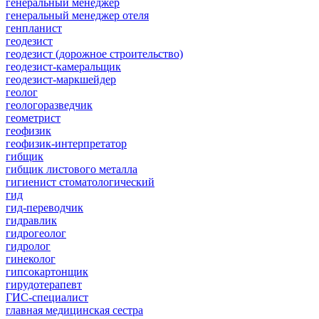
генеральный менеджер
генеральный менеджер отеля
генпланист
геодезист
геодезист (дорожное строительство)
геодезист-камеральщик
геодезист-маркшейдер
геолог
геологоразведчик
геометрист
геофизик
геофизик-интерпретатор
гибщик
гибщик листового металла
гигиенист стоматологический
гид
гид-переводчик
гидравлик
гидрогеолог
гидролог
гинеколог
гипсокартонщик
гирудотерапевт
ГИС-специалист
главная медицинская сестра