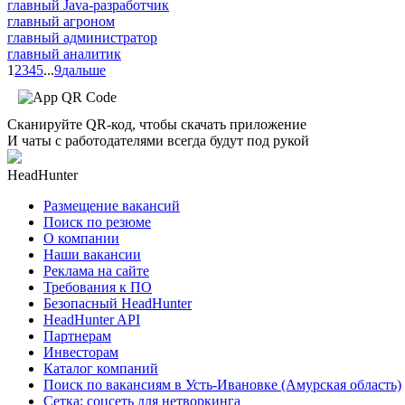
главный Java-разработчик
главный агроном
главный администратор
главный аналитик
1
2
3
4
5
...
9
дальше
Сканируйте QR-код, чтобы скачать приложение
И чаты с работодателями всегда будут под рукой
HeadHunter
Размещение вакансий
Поиск по резюме
О компании
Наши вакансии
Реклама на сайте
Требования к ПО
Безопасный HeadHunter
HeadHunter API
Партнерам
Инвесторам
Каталог компаний
Поиск по вакансиям в Усть-Ивановке (Амурская область)
Сетка: соцсеть для нетворкинга