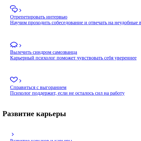
Отрепетировать интервью
Научим проходить собеседование и отвечать на неудобные
Вылечить синдром самозванца
Карьерный психолог поможет чувствовать себя увереннее
Справиться с выгоранием
Психолог поддержит, если не осталось сил на работу
Развитие карьеры
Развитие навыков и карьеры