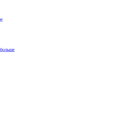
ре
 больше