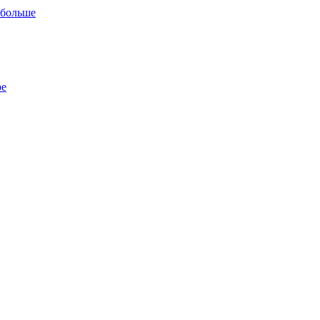
 больше
ре