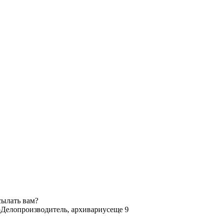
сылать вам?
р
Делопроизводитель, архивариус
еще 9