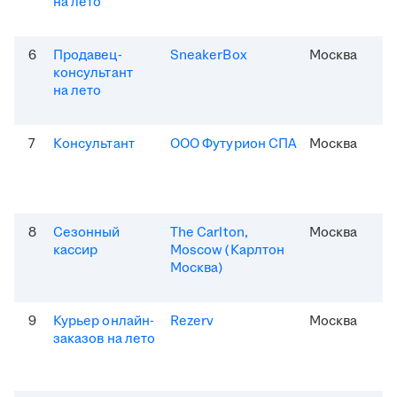
на лето
6
Продавец-
SneakerBox
Москва
консультант
на лето
7
Консультант
ООО Футурион СПА
Москва
8
Сезонный
The Carlton,
Москва
кассир
Moscow (Карлтон
Москва)
9
Курьер онлайн-
Rezerv
Москва
заказов на лето