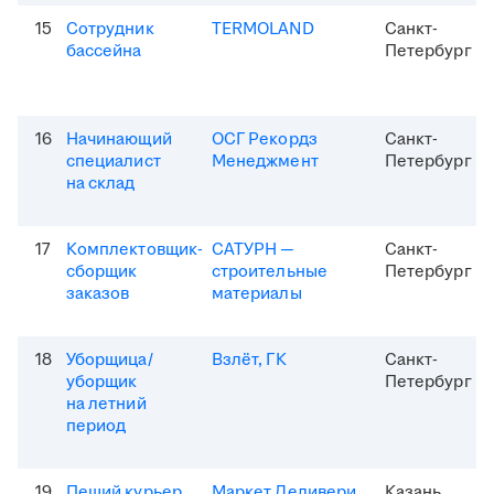
15
Сотрудник
TERMOLAND
Санкт-
бассейна
Петербург
16
Начинающий
ОСГ Рекордз
Санкт-
специалист
Менеджмент
Петербург
на склад
17
Комплектовщик-
САТУРН —
Санкт-
сборщик
строительные
Петербург
заказов
материалы
18
Уборщица/
Взлёт, ГК
Санкт-
уборщик
Петербург
на летний
период
19
Пеший курьер
Маркет Деливери
Казань