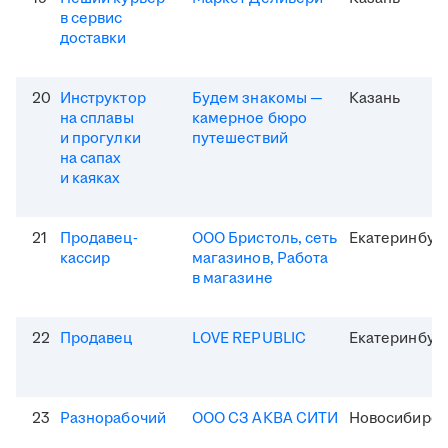
в сервис
доставки
20
Инструктор
Будем знакомы —
Казань
на сплавы
камерное бюро
и прогулки
путешествий
на сапах
и каяках
21
Продавец-
ООО Бристоль, сеть
Екатеринбур
кассир
магазинов, Работа
в магазине
22
Продавец
LOVE REPUBLIC
Екатеринбур
23
Разнорабочий
ООО СЗ АКВА СИТИ
Новосибирск