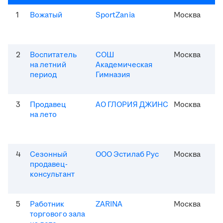
1
Вожатый
SportZania
Москва
2
Воспитатель
СОШ
Москва
на летний
Академическая
период
Гимназия
3
Продавец
АО ГЛОРИЯ ДЖИНС
Москва
на лето
4
Сезонный
ООО Эстилаб Рус
Москва
продавец-
консультант
5
Работник
ZARINA
Москва
торгового зала