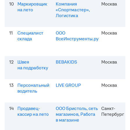
10
Маркировщик
Компания
Москва
на лето
«Спортмастер»,
Логистика
11
Специалист
ООО
Москва
склада
ВсеИнструменты.ру
12
Швея
BEBAKIDS
Москва
на подработку
13
Персональный
LIVE GROUP
Москва
водитель
14
Продавец-
ООО Бристоль, сеть
Санкт-
кассир на лето
магазинов, Работа
Петербург
в магазине