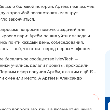
обещало большой истории. Артём, незнакомец
дру с просьбой посоветовать маршрут
огло закончиться.
опросом: попросил помочь с задачей для
 выросло пари: Артём решил уйти с завода и
лись почти каждый день: собеседования,
сть — всё, что стоит перед первым офером.
е бесплатное сообщество IvlevTech —
стники учились, делали проекты, проходили
Первым офер получил Артём, а за ним ещё 12–
ли сменили место. А Артём и Александр
йного вопроса. Но, как и в любые отношения,