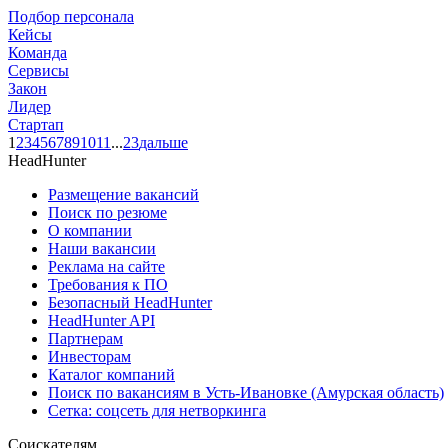
Подбор персонала
Кейсы
Команда
Сервисы
Закон
Лидер
Стартап
1
2
3
4
5
6
7
8
9
10
11
...
23
дальше
HeadHunter
Размещение вакансий
Поиск по резюме
О компании
Наши вакансии
Реклама на сайте
Требования к ПО
Безопасный HeadHunter
HeadHunter API
Партнерам
Инвесторам
Каталог компаний
Поиск по вакансиям в Усть-Ивановке (Амурская область)
Сетка: соцсеть для нетворкинга
Соискателям