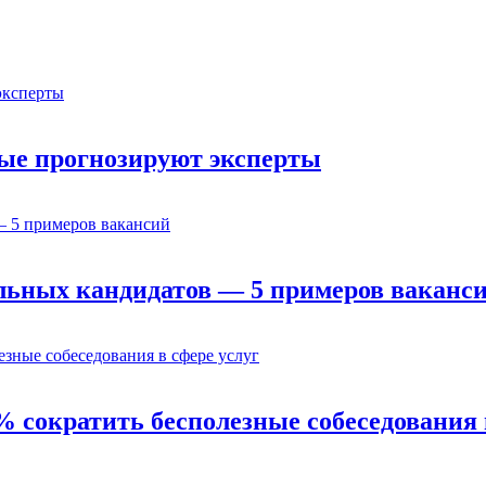
орые прогнозируют эксперты
льных кандидатов — 5 примеров ваканс
% сократить бесполезные собеседования 