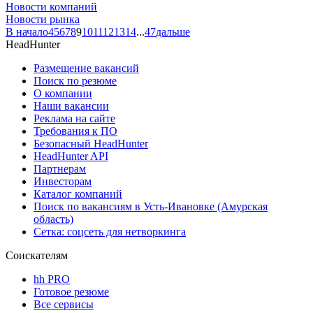
Новости компаний
Новости рынка
В начало
4
5
6
7
8
9
10
11
12
13
14
...
47
дальше
HeadHunter
Размещение вакансий
Поиск по резюме
О компании
Наши вакансии
Реклама на сайте
Требования к ПО
Безопасный HeadHunter
HeadHunter API
Партнерам
Инвесторам
Каталог компаний
Поиск по вакансиям в Усть-Ивановке (Амурская
область)
Сетка: соцсеть для нетворкинга
Соискателям
hh PRO
Готовое резюме
Все сервисы