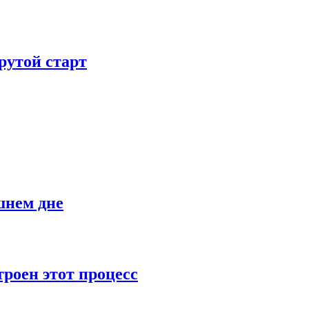
рутой старт
шнем дне
роен этот процесс