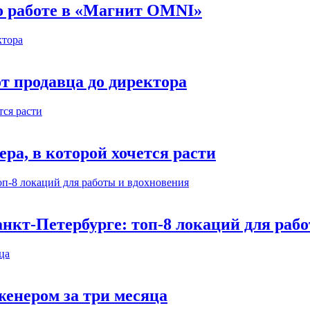
 о работе в «Магнит OMNI»
т продавца до директора
а, в которой хочется расти
нкт-Петербурге: топ-8 локаций для раб
енером за три месяца