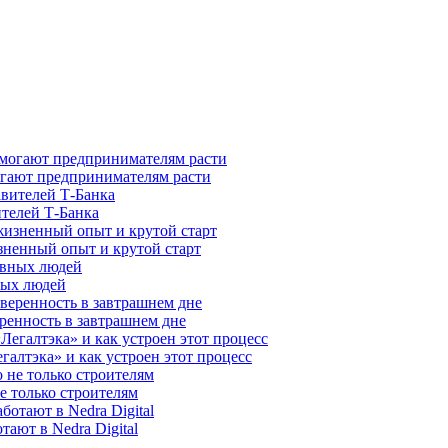
гают предпринимателям расти
ителей Т-Банка
зненный опыт и крутой старт
ных людей
ренность в завтрашнем дне
галтэка» и как устроен этот процесс
е только строителям
ают в Nedra Digital