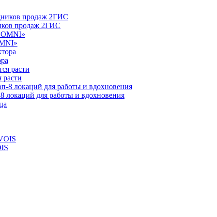
ников продаж 2ГИС
OMNI»
ора
 расти
-8 локаций для работы и вдохновения
OIS