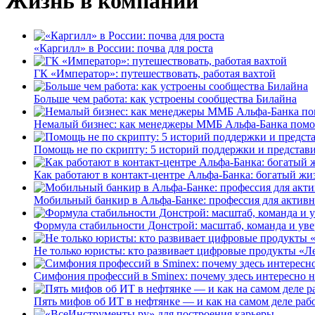
Жизнь в компании
«Каргилл» в России: почва для роста
ГК «Император»: путешествовать, работая вахтой
Больше чем работа: как устроены сообщества Билайна
Немалый бизнес: как менеджеры ММБ Альфа-Банка помо
Помощь не по скрипту: 5 историй поддержки и представ
Как работают в контакт-центре Альфа-Банка: богатый жи
Мобильный банкир в Альфа-Банке: профессия для актив
Формула стабильности Донстрой: масштаб, команда и уве
Не только юристы: кто развивает цифровые продукты «Ле
Симфония профессий в Sminex: почему здесь интересно н
Пять мифов об ИТ в нефтянке — и как на самом деле работ