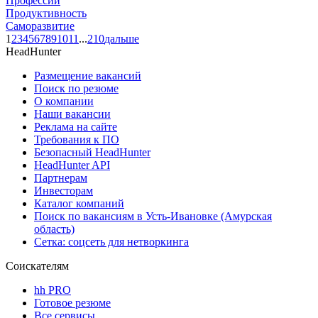
Профессии
Продуктивность
Саморазвитие
1
2
3
4
5
6
7
8
9
10
11
...
210
дальше
HeadHunter
Размещение вакансий
Поиск по резюме
О компании
Наши вакансии
Реклама на сайте
Требования к ПО
Безопасный HeadHunter
HeadHunter API
Партнерам
Инвесторам
Каталог компаний
Поиск по вакансиям в Усть-Ивановке (Амурская
область)
Сетка: соцсеть для нетворкинга
Соискателям
hh PRO
Готовое резюме
Все сервисы