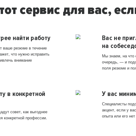
тот сервис для вас, есл
трее найти работу
Вас не при
на собесед
т ваше резюме в течение
ажет, что нужно исправить
Мы знаем, на что
ривлечь внимание
очередь, — и под
поля резюме и по
ту в конкретной
У вас мини
Специалисты подс
акцент, если у в
адут совет, как выгоднее
опыта или его нет
ля конкретной профессии.