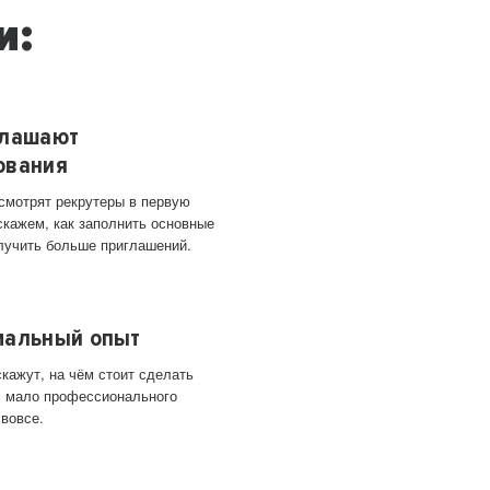
и:
глашают
ования
 смотрят рекрутеры в первую
скажем, как заполнить основные
лучить больше приглашений.
мальный опыт
кажут, на чём стоит сделать
ас мало профессионального
 вовсе.