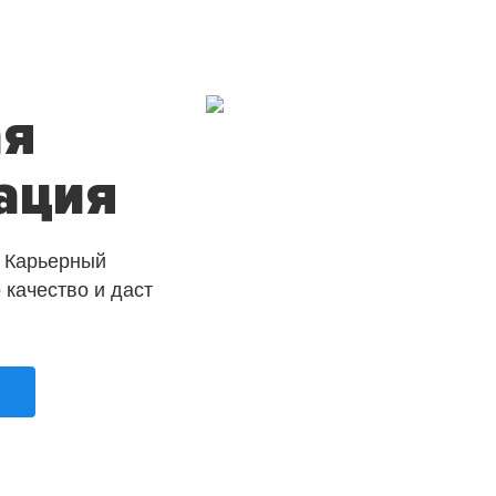
ая
ация
 Карьерный
о качество и даст