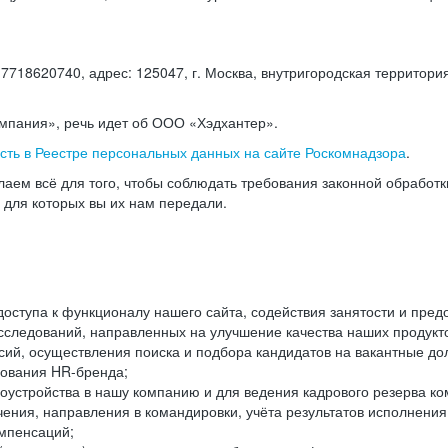
18620740, адрес: 125047, г. Москва, внутригородская территория
омпания», речь идет об ООО «Хэдхантер».
есть в Реестре персональных данных на сайте Роскомнадзора
.
аем всё для того, чтобы соблюдать требования законной обработ
, для которых вы их нам передали.
ступа к функционалу нашего сайта, содействия занятости и пред
следований, направленных на улучшение качества наших продуктов
ий, осуществления поиска и подбора кандидатов на вакантные дол
ования HR-бренда;
оустройства в нашу компанию и для ведения кадрового резерва ко
чения, направления в командировки, учёта результатов исполнени
омпенсаций;