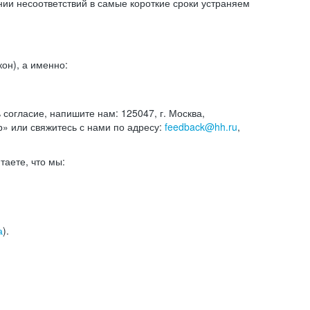
и несоответствий в самые короткие сроки устраняем
он), а именно:
ь согласие, напишите нам: 125047, г. Москва,
р» или свяжитесь с нами по адресу:
feedback@hh.ru
,
итаете, что мы:
а
).