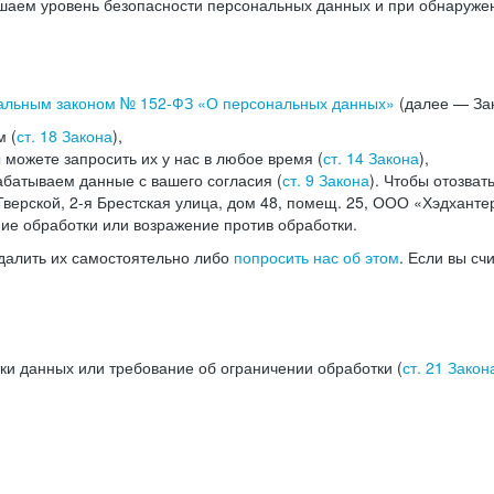
аем уровень безопасности персональных данных и при обнаружени
альным законом №
152-ФЗ
«О персональных данных»
(далее — Зак
м (
ст. 18 Закона
),
можете запросить их у нас в любое время (
ст. 14 Закона
),
абатываем данные с вашего согласия (
ст. 9 Закона
). Чтобы отозват
верской, 2-я Брестская улица, дом 48, помещ. 25, ООО «Хэдханте
ние обработки или возражение против обработки.
далить их самостоятельно либо
попросить нас об этом
. Если вы сч
ки данных или требование об ограничении обработки (
ст. 21 Закон