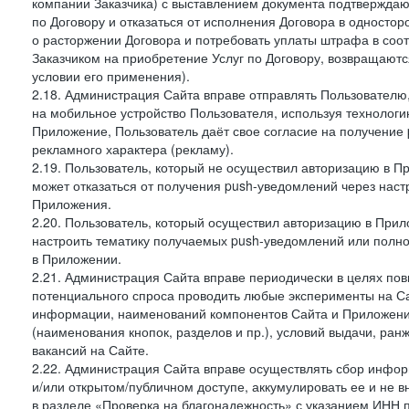
компании Заказчика) с выставлением документа подтверждаю
по Договору и отказаться от исполнения Договора в односто
о расторжении Договора и потребовать уплаты штрафа в соот
Заказчиком на приобретение Услуг по Договору, возвращаютс
условии его применения).
2.18. Администрация Сайта вправе отправлять Пользовател
на мобильное устройство Пользователя, используя технолог
Приложение, Пользователь даёт свое согласие на получение
рекламного характера (рекламу).
2.19. Пользователь, который не осуществил авторизацию в Пр
может отказаться от получения push-уведомлений через наст
Приложения.
2.20. Пользователь, который осуществил авторизацию в Прил
настроить тематику получаемых push-уведомлений или полнос
в Приложении.
2.21. Администрация Сайта вправе периодически в целях пов
потенциального спроса проводить любые эксперименты на Са
информации, наименований компонентов Сайта и Приложени
(наименования кнопок, разделов и пр.), условий выдачи, ран
вакансий на Сайте.
2.22. Администрация Сайта вправе осуществлять сбор инфо
и/или открытом/публичном доступе, аккумулировать ее и не в
в разделе «Проверка на благонадежность» с указанием ИНН 