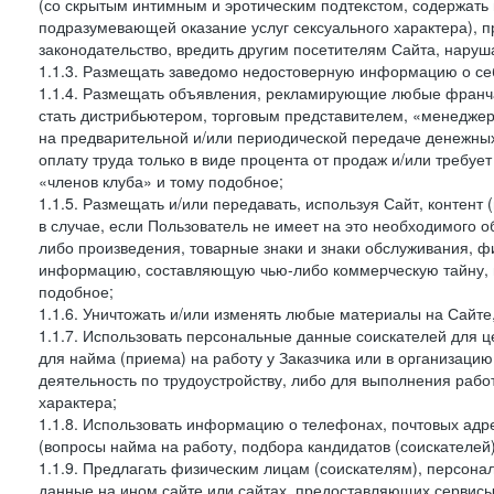
(со скрытым интимным и эротическим подтекстом, содержать
подразумевающей оказание услуг сексуального характера), 
законодательство, вредить другим посетителям Сайта, наруша
1.1.3. Размещать заведомо недостоверную информацию о себ
1.1.4. Размещать объявления, рекламирующие любые франча
стать дистрибьютером, торговым представителем, «менедже
на предварительной и/или периодической передаче денежны
оплату труда только в виде процента от продаж и/или требуе
«членов клуба» и тому подобное;
1.1.5. Размещать и/или передавать, используя Сайт, контент
в случае, если Пользователь не имеет на это необходимого 
либо произведения, товарные знаки и знаки обслуживания,
информацию, составляющую чью-либо коммерческую тайну, и
подобное;
1.1.6. Уничтожать и/или изменять любые материалы на Сайте
1.1.7. Использовать персональные данные соискателей для ц
для найма (приема) на работу у Заказчика или в организаци
деятельность по трудоустройству, либо для выполнения рабо
характера;
1.1.8. Использовать информацию о телефонах, почтовых адре
(вопросы найма на работу, подбора кандидатов (соискателей
1.1.9. Предлагать физическим лицам (соискателям), персон
данные на ином сайте или сайтах, предоставляющих сервисы 