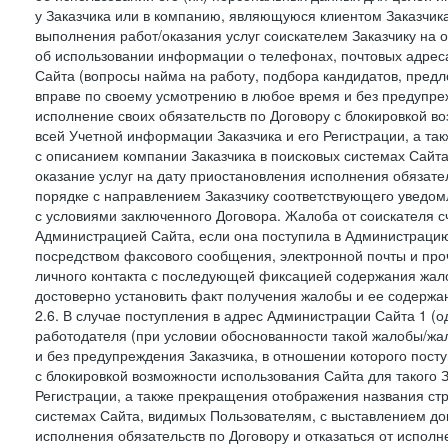
у Заказчика или в компанию, являющуюся клиентом Заказчика
выполнения работ/оказания услуг соискателем Заказчику на о
об использовании информации о телефонах, почтовых адреса
Сайта (вопросы найма на работу, подбора кандидатов, пред
вправе по своему усмотрению в любое время и без предупреж
исполнение своих обязательств по Договору с блокировкой в
всей Учетной информации Заказчика и его Регистрации, а т
с описанием компании Заказчика в поисковых системах Сайт
оказание услуг на дату приостановления исполнения обязате
порядке с направлением Заказчику соответствующего уведом
с условиями заключенного Договора. Жалоба от соискателя 
Администрацией Сайта, если она поступила в Администрацию 
посредством факсового сообщения, электронной почты и проч
личного контакта с последующей фиксацией содержания жал
достоверно установить факт получения жалобы и ее содержа
2.6. В случае поступления в адрес Администрации Сайта 1 (од
работодателя (при условии обоснованности такой жалобы/жа
и без предупреждения Заказчика, в отношении которого пост
с блокировкой возможности использования Сайта для такого 
Регистрации, а также прекращения отображения названия ст
системах Сайта, видимых Пользователям, с выставлением до
исполнения обязательств по Договору и отказаться от испол