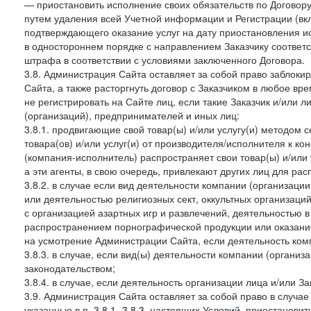
— приостановить исполнение своих обязательств по Договору
путем удаления всей Учетной информации и Регистрации (вк
подтверждающего оказание услуг на дату приостановления ис
в одностороннем порядке с направлением Заказчику соответ
штрафа в соответствии с условиями заключенного Договора.
3.8. Администрация Сайта оставляет за собой право заблоки
Сайта, а также расторгнуть договор с Заказчиком в любое в
не регистрировать на Сайте лиц, если такие Заказчик и/или 
(организаций), предпринимателей и иных лиц:
3.8.1. продвигающие свой товар(ы) и/или услугу(и) методом 
товара(ов) и/или услуг(и) от производителя/исполнителя к к
(компания-исполнитель) распространяет свои товар(ы) и/или 
а эти агенты, в свою очередь, привлекают других лиц для ра
3.8.2. в случае если вид деятельности компании (организаци
или деятельностью религиозных сект, оккультных организаций
с организацией азартных игр и развлечений, деятельностью 
распространением порнографической продукции или оказанием
на усмотрение Администрации Сайта, если деятельность ком
3.8.3. в случае, если вид(ы) деятельности компании (органи
законодательством;
3.8.4. в случае, если деятельность организации лица и/или З
3.9. Администрация Сайта оставляет за собой право в случа
указанные в п. 3.8.1.-3.8.3. настоящих Условий, приостанови