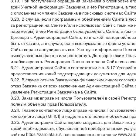
3.19. При поступлении обращения Заказчика о блокировке е
всей Учетной информации Заказчика и его Регистрации, а т
с описанием компании Заказчика в поисковых системах Сайт
3.20. В случае, если программным обеспечением Сайта в лю
за регистрацией на Сайте и/или использовал Сайт с теми же
параметры) и его Регистрация была удалена с Сайта, в том 
Договора с Администрацией Сайта, то в такой повторной/но
быть отказано, а в случае, если вышеуказанные факты уста
Сайта вправе аннулировать всю Учетную информацию Пользо
вышеуказанных фактов или расторгнуть Договор с таким По
и заблокировать Регистрацию Пользователя на Сайте согласн
3.21. Администрация Сайта в соответствии с п. 3.17 Условий
предоставления копий подтверждающих документов для идент
3.22. В случае отзыва Заказчиком-физическим лицом согласи
отказ Заказчика от всех заключенных Администрацией Сайта с
удаление Регистрации Заказчика на Сайте.
3.23. Заказчик вправе из числа Пользователей в своей Регист
полным объемом прав Пользователя.
3.24. Главное контактное лицо вправе из числа Пользователе
контактного лица (МГКЛ) и наделить его полным объемом пр
3.25. Администрация Сайта вправе создавать для Заказчика уче
такой необходимости, обусловленной приобретенными услугам
сайтом https://zarplata.ru/, расположенные по адресу www.zarpl