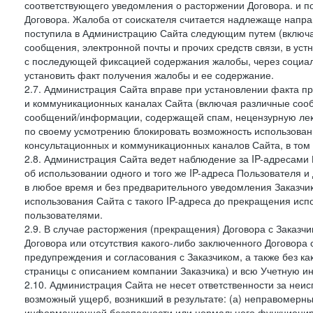
соответствующего уведомления о расторжении Договора. и п
Договора. Жалоба от соискателя считается надлежаще напра
поступила в Администрацию Сайта следующим путем (включая
сообщения, электронной почты и прочих средств связи, в уст
с последующей фиксацией содержания жалобы, через социа
установить факт получения жалобы и ее содержание.
2.7. Администрация Сайта вправе при установлении факта 
и коммуникационных каналах Сайта (включая различные сооб
сообщений/информации, содержащей спам, нецензурную лекс
по своему усмотрению блокировать возможность использов
консультационных и коммуникационных каналов Сайта, в том 
2.8. Администрация Сайта ведет наблюдение за IP-адресами 
об использовании одного и того же IP-адреса Пользователя 
в любое время и без предварительного уведомления Заказчи
использования Сайта с такого IP-адреса до прекращения исп
пользователями.
2.9. В случае расторжения (прекращения) Договора с Заказч
Договора или отсутствия какого-либо заключенного Договора
предупреждения и согласования с Заказчиком, а также без к
страницы с описанием компании Заказчика) и всю Учетную и
2.10. Администрация Сайта не несет ответственности за неи
возможный ущерб, возникший в результате: (а) неправомерн
информационной безопасности или нормального функциониров