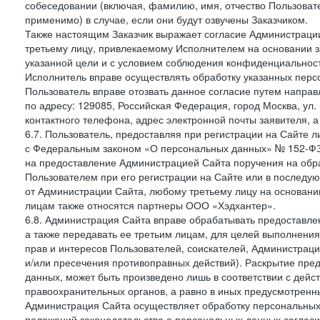
собеседовании (включая, фамилию, имя, отчество Пользоват
применимо) в случае, если они будут озвучены Заказчиком.
Также настоящим Заказчик выражает согласие Администраци
третьему лицу, привлекаемому Исполнителем на основании з
указанной цели и с условием соблюдения конфиденциальнос
Исполнитель вправе осуществлять обработку указанных персо
Пользователь вправе отозвать данное согласие путем напра
по адресу: 129085, Российская Федерация, город Москва, ул.
контактного телефона, адрес электронной почты заявителя, а
6.7. Пользователь, предоставляя при регистрации на Сайте 
с Федеральным законом «О персональных данных» № 152-ФЗ о
на предоставление Администрацией Сайта поручения на обр
Пользователем при его регистрации на Сайте или в последу
от Администрации Сайта, любому третьему лицу на основани
лицам также относятся партнеры ООО «Хэдхантер».
6.8. Администрация Сайта вправе обрабатывать предоставл
а также передавать ее третьим лицам, для целей выполнени
прав и интересов Пользователей, соискателей, Администраци
и/или пресечения противоправных действий). Раскрытие пр
данных, может быть произведено лишь в соответствии с дей
правоохранительных органов, а равно в иных предусмотренн
Администрация Сайта осуществляет обработку персональных
положений законодательства о персональных данных согласи